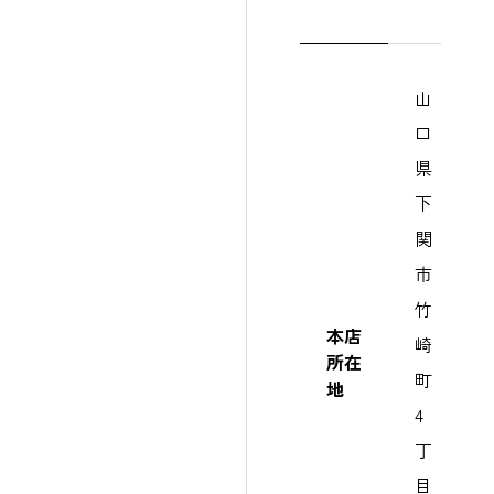
山
口
県
下
関
市
竹
本店
崎
所在
町
地
4
丁
目