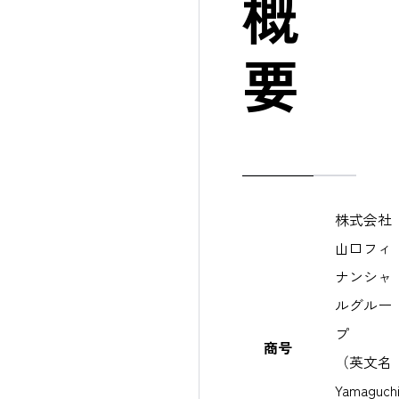
概
要
株式会社
山口フィ
ナンシャ
ルグルー
プ

商号
（英文名 
Yamaguchi