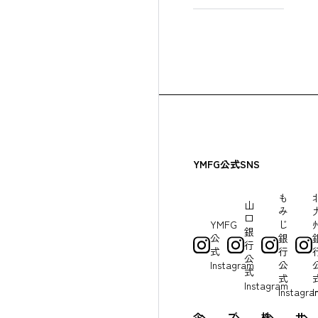
YMFG公式SNS
も
山
み
口
YMFG
じ
銀
公
銀
行
式
行
公
Instagram
公
式
式
Instagram
Instagra
I
企
ブ
株
サ