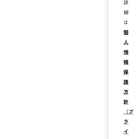
詳
細
は
個
人
情
報
保
護
方
針
（プ
ラ
イ