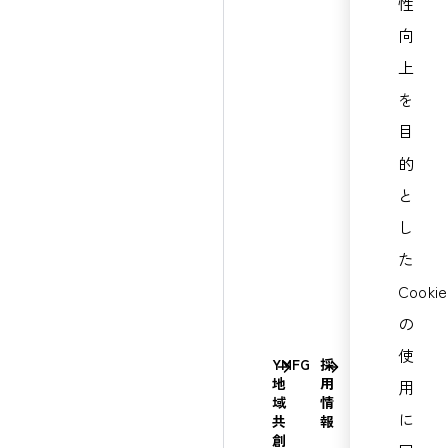
性
ド
家
ラ
向
の
イ
皆
ン
上
さ
ま
を
環
へ
境
目
社
的
会
と
ガ
バ
し
ナ
た
ン
ス
Cookie
の
使
YMFG
採
ニ
地
用
ュ
用
域
情
ー
に
共
報
ス
創