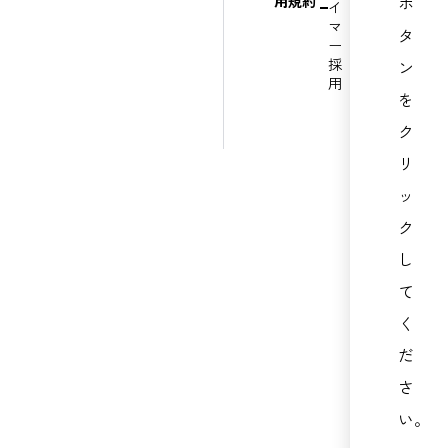
用規約
ボ
イ
Copyright
マ
タ
Yamagu
ー
Finan
採
ン
Group,I
All Ri
用
Reserv
を
ク
リ
ッ
ク
し
て
く
だ
さ
い。