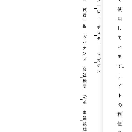
ム
ィ
ラ
ー
委
使
役
イ
ビ
員
員
ブ
ー
会
用
一
ラ
委
覧
ポ
リ
し
員
ス
長
ガ
て
IR
タ
バ
カ
ー
サ
い
ナ
レ
ス
ン
マ
ン
ま
テ
ス
ガ
ダ
ナ
す。
ジ
ー
ビ
会
ン
リ
社
株
サ
テ
概
式・
ィ
イ
要
債
の
券
ト
推
沿
情
進
革
報
の
方
事
利
個
針
業
人
ガ
便
領
投
イ
域
資