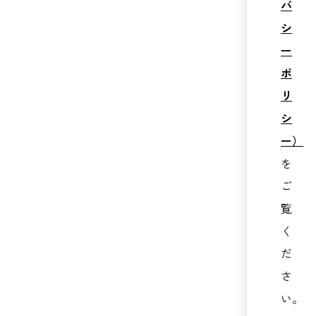
バ
シ
ー
ポ
リ
シ
ー）
を
ご
覧
く
だ
さ
い。