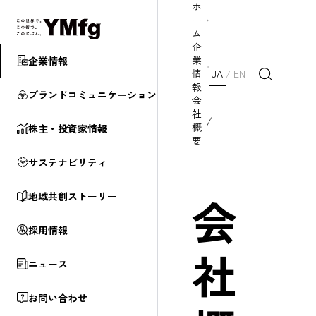
ホ
ー
ム
企
業
企業情報
情
JA
EN
/
報
ブランド
コミュニケーション
会
社
/
概
株主・投資家情報
要
サステナビリティ
会
地域共創ストーリー
採用情報
社
ニュース
お問い合わせ