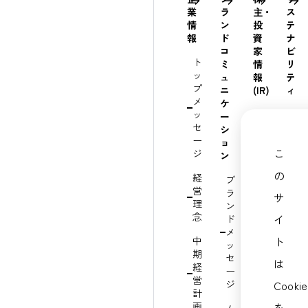
業
ラ
主・
ス
情
ン
投
テ
報
ド
資
ナ
コ
家
ビ
ト
ミ
情
リ
ッ
ュ
報
テ
プ
ニ
(IR)
ィ
メ
ケ
ッ
経
ト
ー
セ
営
ッ
シ
ー
方
プ
ョ
こ
ジ
針
メ
ン
ッ
の
経
財
ブ
セ
営
務・
ラ
ー
サ
理
業
ン
ジ
念
績
イ
ド
（
ハ
メ
ス
ト
中
イ
ッ
テ
期
ラ
セ
ナ
は
経
イ
ー
ビ
営
ト
ジ
Cookie
リ
計
テ
画
IR
を