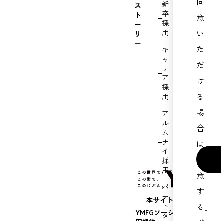
同
新
お
ス
卒
問
ト
意
採
い
ー
用
合
い
リ
わ
ー
た
キ
せ
ャ
だ
リ
サ
ア
イ
け
採
ト
る
用
マ
ッ
場
ア
プ
ル
合
ム
ナ
は
イ
「同
採
用
意
パ
す
ー
本サイトの使い方につ
ト
る」
YMFGソーシャルメディア
タ