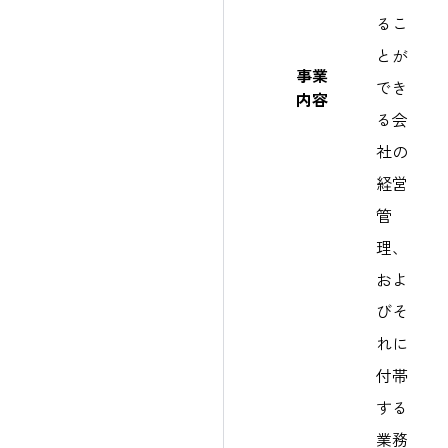
るこ
とが
事業
でき
内容
る会
社の
経営
管
理、
およ
びそ
れに
付帯
する
業務