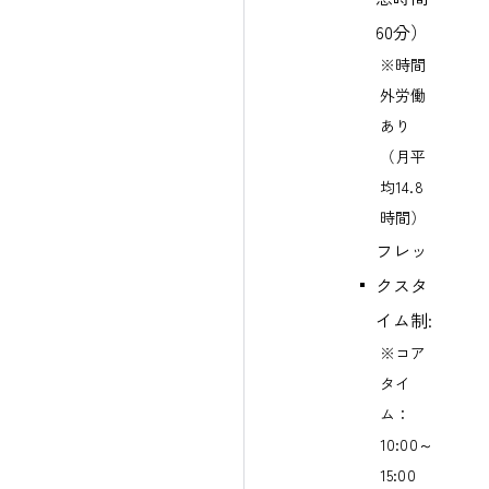
「福
企
運
タ
を
60分）
利
業
用
ル
有
※時間
厚
診
業
外労働
環
す
生・
あり
断
務
境
る
諸
（月平
士、
に
方。
資
均14.8
条
社
お
金
そ
時間）
件」
労
け
繰
フレッ
の
を
士
る
り
クスタ
他
ご
等）、
サ
の
イム制:
そ
確
マ
イ
状
※コア
の
認
ネ
バ
タイ
況
他
く
ジ
ー
ム：
を
に
だ
メ
10:00～
セ
勘
つ
さ
15:00
ン
キ