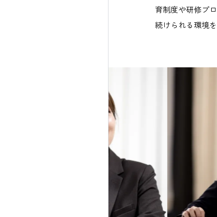
育制度や研修プロ
続けられる環境を