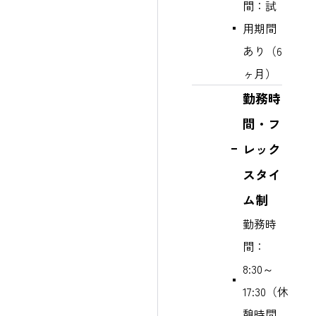
間：試
サ
に
（歓
ン
る
用期間
イ
か
迎）
カ
方。
あり（6
バ
か
士
ー
ヶ月）
そ
ー
る
業
資
の
勤務時
セ
市
（税
格
他
間・フ
キ
場
理
シ
ュ
そ
取
レック
士、
ニ
リ
の
引
スタイ
公
ア
テ
他
執
認
ム制
PB
ィ
に
行
会
な
勤務時
業
つ
計
有
ど
間：
務
い
士、
価
の
8:30～
て
中
証
デ
資
17:30（休
は
小
券
ジ
格
憩時間