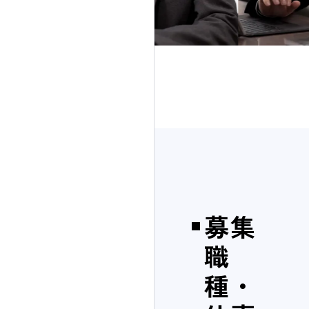
募集
職
種・