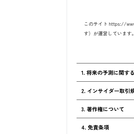
このサイト https:
す）が運営しています
1. 将来の予測に関す
本サイトには、株主・投
2. インサイダー取引
載しております。
本サイトに掲載されてい
3. 著作権について
こうした事項にはリスク
ります。
にご留意ください。
本サイトに掲載されたす
4. 免責条項
金融商品取引法に定める