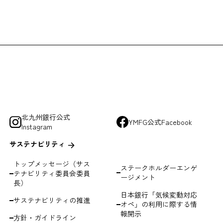
ページの一部として表示され、混同が生じるようなリン
た環境からご利用をお願いいたします。
Google社のページ（Google アナリティクス オプトアウ
り替わるか、または新しいブラウザーの画面が起動され
存し、再利用するための技術です。
技術です。
」等の文言を配置し、利用者へリンク元と山口フィナン
る説明は下記のGoogle社のサイトをご覧ください。
誤認が生じないようにしてください。
場合に限ります。当社と特別の関係にあるように見せか
場合のリンクはお断りします。
それのある態様によるリンクはお断りします。
北九州銀行公式
YMFG公式Facebook
ルグループのお客さま・株主さま・従業員の信用や名誉
Instagram
与えるもの、リンク自体をセールスポイントとして営利
サステナビリティ
トップメッセージ（サス
ステークホルダーエンゲ
テナビリティ委員会委員
ージメント
長）
日本銀行「気候変動対応
サステナビリティの推進
オペ」の利用に際する情
報開示
方針・ガイドライン