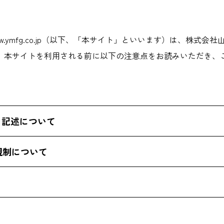
//www.ymfg.co.jp（以下、「本サイト」といいます）は、
。本サイトを利用される前に以下の注意点をお読みいただき、
る記述について
資家の皆さま、お客さま等に対する情報公開を目的とし、ニュ
規制について
るニュースリリースなどには、金融商品取引法第166条に定め
や不確実性などが含まれており、経済情勢や市場の動向等によ
べての内容（情報、商標、デザインなど）の著作権は、原則と
インサイダー取引規制の対象とされている会社関係者・情報受