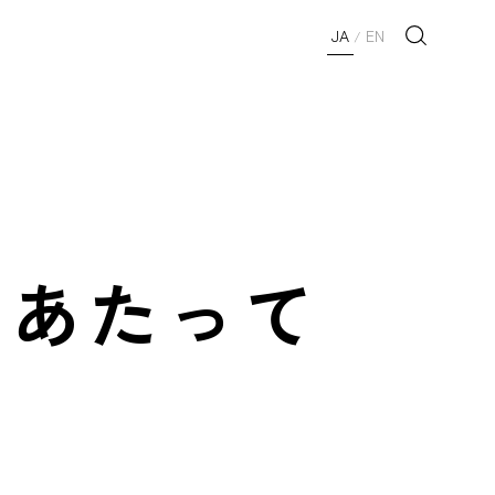
JA
EN
/
にあたって