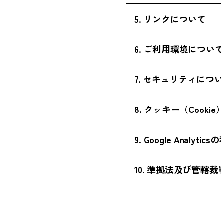
は、私的使用その他、法
スリリースなどを閲覧し
(1)
本サイトに掲載され
5. リンクについて
せん。
売買等を行った時には、
せん。
(1)
本サイトから他サイ
6. ご利用環境につい
(2)
本サイトの運営の中
本サイトから、リン
(3)
本サイトには、予告
本サイトはMicrosoft
7. セキュリティにつ
ありませんので、そ
(4)
本サイトには、全て
(2)
他サイトから本サイ
もそれらを保証する
本サイトでは、お客さま
8. クッキー（Cook
リンクをご希望の際
みを継続的に実施してい
トへのリンクは、下
本サイトでは、お客さま
9. Google Analyt
と第三者の間に何ら
【暗号化通信方式TLS1.0
また、本サイトのアクセ
1.
リンク先として設定
当社ホームページでは、
本サイトでは、利用状況を把
10. 準拠法及び管轄
とがあります。
これら以外の
現在、暗号化方式として「
Google Analyt
本サイトで使用するクッ
2.
株式会社山口
本サイトの利用並びに本
「TLS1.0」、「TLS
Google Analyt
の情報）は含まれており
山口フィナン
る全ての紛争については
この変更に伴い、「TL
理されます。
ブラウザの設定によりク