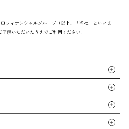
株式会社山口フィナンシャルグループ（以下、「当社」といいま
ご了解いただいたうえでご利用ください。
ースリリース・業績・将来の見通し等、幅広い情報を掲
られた重要事実にあたる情報が含まれている可能性があ
り、実際の結果とは必ずしも一致するものではないこと
して当社に帰属するものです。したがって、全ての内容
領者等にあたる方が、本サイトで重要事実を含むニュー