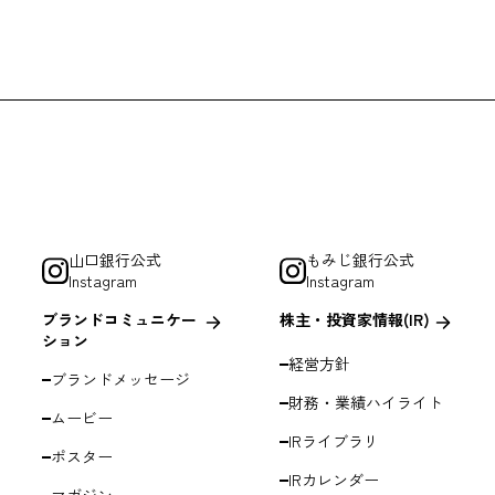
ページの内容が、フレームなどの技法によりリンク元のホーム
るブラウザの設定内容等をご確認の上、「TLS1.2」に対応し
Google Analyticsによる情報収集を拒否される場合は、下記
ください。
たします。必ず完全に移動して画面が当社のホームページに切
ださい。
e Analyticsを無効化することができます。
e）とは、Webサイトにアクセスしたユーザーに関する情報を保
ムページが表示される形でリンクを設定してください。
ス オプトアウトアドオン
特定のページに何回のアクセスが行われたかを計測するための
、「山口フィナンシャルグループホームページへリンクします
icsによる情報収集ならびにGoogle社のプライバシーポリシーに関す
プのリンクで結ばれた各ページが別のものである旨を明言し、
ス利用規約
ームページを訪れるお客様の便宜を図ることのみを目的とする
クできること自体をセールスポイントとして営利の対象とする
当社の社会的信用を損ないまたは当社に経済的損失が生じるお
山口銀行公式
もみじ銀行公式
おそれがあるもの、公序良俗に反するもの、山口フィナンシャ
Instagram
Instagram
の、山口フィナンシャルグループと特別な関係にあると誤認を
ブランドコミュニケー
株主・投資家情報(IR)
ション
もの等のホームページからのリンクはお断りします。
経営方針
ブランドメッセージ
財務・業績ハイライト
ムービー
IRライブラリ
ポスター
IRカレンダー