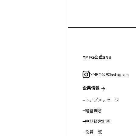
3.
当社のホーム
現在ご利用いただいてい
お客さまが本サイトにおいて
性がありますのでご注意
クはお断りい
詳細は
こちら
をご覧く
トアドオン）より、Googl
※クッキー（Cooki
て当社のホー
Google アナリティク
※Webビーコンとは、
リンク元には
Google Analyt
シャルグルー
Google アナリティク
4.
リンクは、ホ
Google ポリシーと規約
YMFG公式SNS
けたり、リン
5.
リンクにより
YMFG公式Instagram
また、違法の
を傷つけるも
企業情報
の対象とする
トップメッセージ
経営理念
中期経営計画
役員一覧