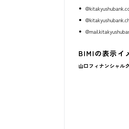
@kitakyushubank.co
@kitakyushubank.ch
@mail.kitakyushuban
BIMIの表示イ
山口フィナンシャル