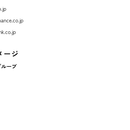
.jp
ance.co.jp
k.co.jp
メージ
グループ