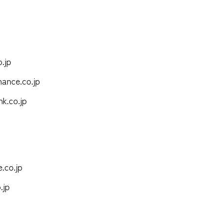
.jp
ance.co.jp
k.co.jp
.co.jp
.jp