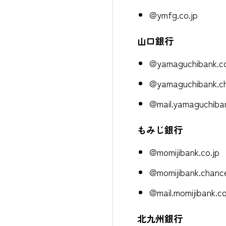
@ymfg.co.jp
山口銀行
@yamaguchibank.co
@yamaguchibank.ch
@mail.yamaguchiban
もみじ銀行
@momijibank.co.jp
@momijibank.chance
@mail.momijibank.co
北九州銀行